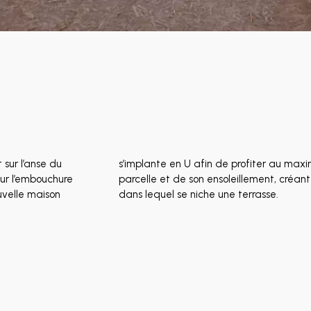
 sur l’anse du
 de la petite
sur l’embouchure
un patio central
ouvelle maison
dans lequel se niche une terrasse.