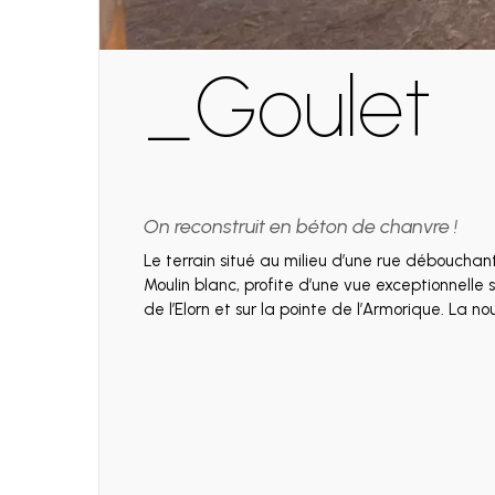
Goulet
On reconstruit en béton de chanvre !
Le terrain situé au milieu d’une rue débouchant
s’implante en U afin de profiter au maximum
Moulin blanc, profite d’une vue exceptionnelle 
parcelle et de son ensoleillement, créant ainsi 
de l’Elorn et sur la pointe de l’Armorique. La n